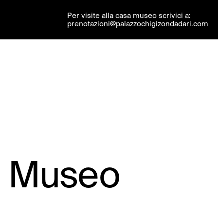
Per visite alla casa museo scrivici a:
ITA
/ENG
INSTAGRAM
CONTATTI
prenotazioni@palazzochigizondadari.com
Per info contattare:
Mandaci una mail ↘
sa Museo