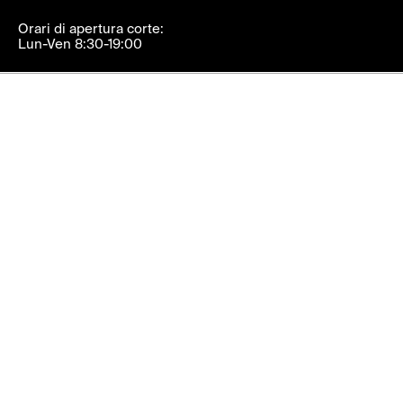
Orari di apertura corte:
Lun-Ven 8:30-19:00
Orari di apertura corte:
Lun-Ven, 8:30-19:00