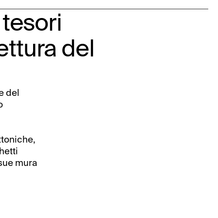
 tesori
tettura del
e del
o
ttoniche,
hetti
e sue mura