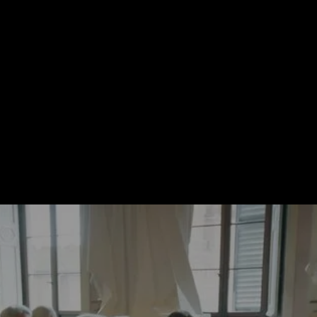
 locali, per godere al
Podere Olmo Chianti ↗
b Experience ↗