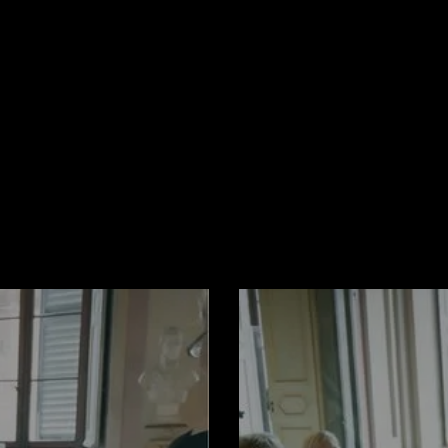
potranno richiedere consigli su attrazioni e attività
meglio della visita alla città di Siena e dintorni.
Maggiori informazioni
Per sapere di più sull’azienda agricola di famiglia
Per info e prenotazioni visita il calendario di
Airbn